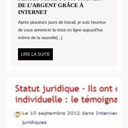
DE L’ARGENT GRÂCE À
PLATEFORME
INTERNET
POUR
Après plusieurs jours de travail, je suis heureux
GAGNER
de vous annoncer la mise en ligne aujourd’hui
DE
même de la nouvelle[...]
L’ARGENT
GRÂCE
À
LIRE
LIRE LA SUITE
INTERNET
LA
SUITE