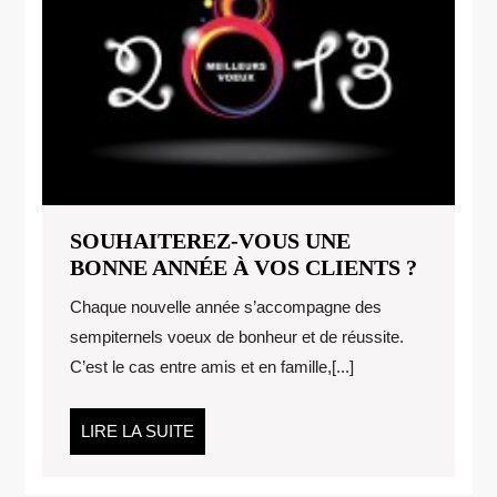
SOUHAITEREZ-VOUS UNE
SOUHA
BONNE ANNÉE À VOS CLIENTS ?
VOUS
Chaque nouvelle année s’accompagne des
UNE
sempiternels voeux de bonheur et de réussite.
BONNE
C’est le cas entre amis et en famille,[...]
ANNÉE
À
VOS
LIRE
LIRE LA SUITE
CLIEN
LA
?
SUITE