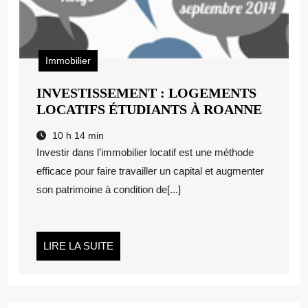
Immobilier
INVESTISSEMENT : LOGEMENTS
INVES
LOCATIFS ÉTUDIANTS À ROANNE
:
10 h 14 min
LOGE
Investir dans l’immobilier locatif est une méthode
LOCAT
efficace pour faire travailler un capital et augmenter
ÉTUDI
son patrimoine à condition de[...]
À
ROAN
LIRE
LIRE LA SUITE
LA
SUITE