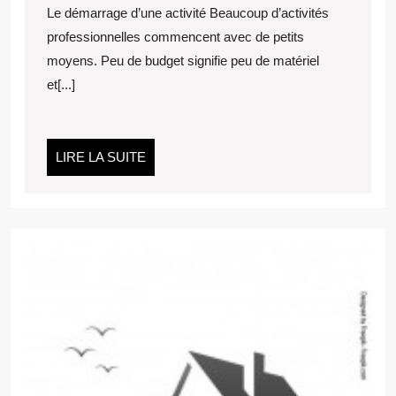
Le démarrage d’une activité Beaucoup d’activités
OU
professionnelles commencent avec de petits
ACHAT
moyens. Peu de budget signifie peu de matériel
DE
VOTRE
et[...]
LOCAL
COMMERCIAL
LIRE
LIRE LA SUITE
LA
SUITE