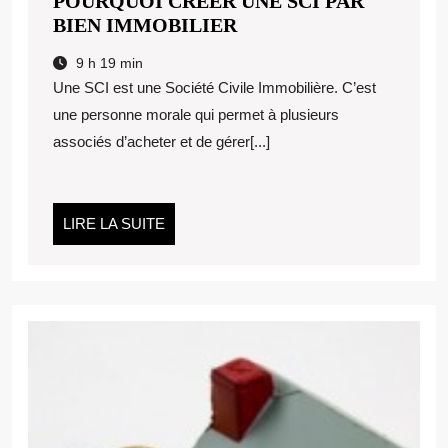
POURQUOI CRÉER UNE SCI PAR
POURQUOI
BIEN IMMOBILIER
CRÉER
9 h 19 min
UNE
Une SCI est une Société Civile Immobilière. C’est
SCI
une personne morale qui permet à plusieurs
PAR
associés d’acheter et de gérer[...]
BIEN
IMMOBILIER
LIRE
LIRE LA SUITE
LA
SUITE