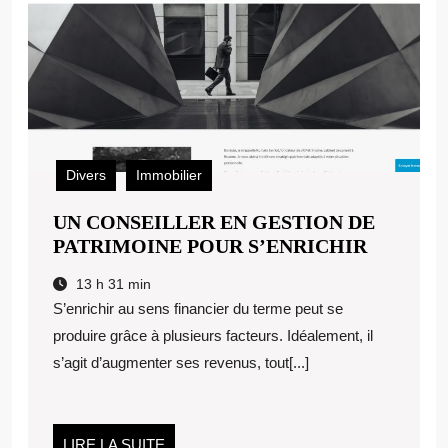
Divers
Immobilier
UN CONSEILLER EN GESTION DE
UN
PATRIMOINE POUR S’ENRICHIR
CONSEI
13 h 31 min
EN
S’enrichir au sens financier du terme peut se
GESTIO
produire grâce à plusieurs facteurs. Idéalement, il
DE
s’agit d’augmenter ses revenus, tout[...]
PATRIM
POUR
S’ENRI
LIRE
LIRE LA SUITE