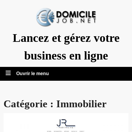
Aller
au
contenu
Lancez et gérez votre
business en ligne
Ouvrir
Ouvrir le menu
le
menu
Catégorie :
Immobilier