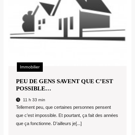
Immobilier
PEU DE GENS SAVENT QUE C’EST
PEU
POSSIBLE…
DE
11 h 33 min
GENS
Tellement peu, que certaines personnes pensent
SAVENT
que c’est impossible. Et pourtant, ça fait des années
QUE
que ça fonctionne. D’ailleurs je[...]
C’EST
POSSIBLE…