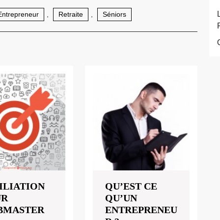
Entrepreneur
,
Retraite
,
Séniors
ILIATION
QU’EST CE
UR
QU’UN
BMASTER
ENTREPRENEU