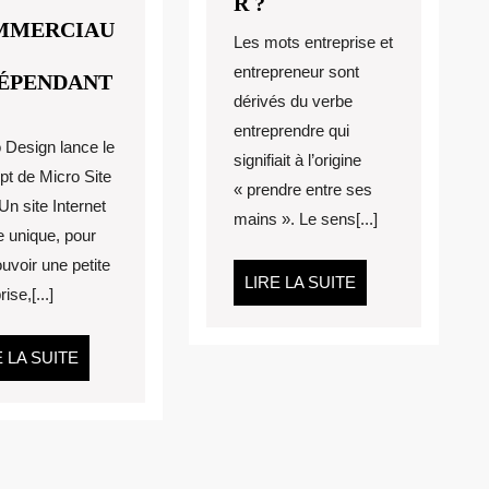
QU’EST
R ?
CE
MMERCIAU
Les mots entreprise et
QU’UN
entrepreneur sont
ENTREPRENEUR
ÉPENDANT
dérivés du verbe
FILIATION
?
UR
entreprendre qui
 Design lance le
BMASTER
signifiait à l’origine
pt de Micro Site
« prendre entre ses
n site Internet
MMERCIAUX
mains ». Le sens[...]
e unique, pour
DÉPENDANTS
uvoir une petite
LIRE
LIRE LA SUITE
ise,[...]
LA
SUITE
LIRE
E LA SUITE
LA
SUITE