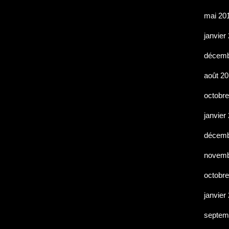
mai 20
janvier
décemb
août 2
octobr
janvier
décemb
novemb
octobr
janvier
septem