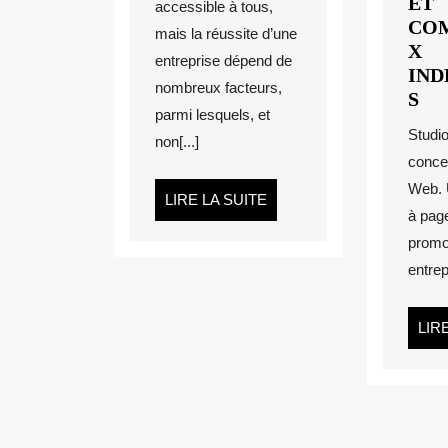
ET
accessible à tous,
?
CO
mais la réussite d’une
X
entreprise dépend de
IND
nombreux facteurs,
AF
S
parmi lesquels, et
PO
Studio
non[...]
WE
conce
ET
Web. U
CO
LIRE
LIRE LA SUITE
à pag
IN
LA
SUITE
promo
entrepr
LIR