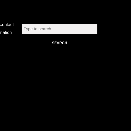
Chercher
contact
Search
rmation
for: