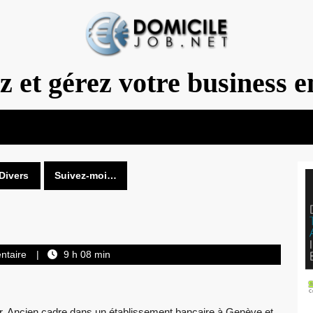
 et gérez votre business e
Divers
Suivez-moi…
ntaire
9 h 08 min
eur. Ancien cadre dans un établissement bancaire à Genève et