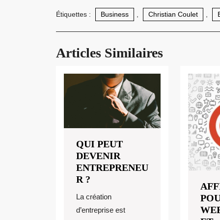
Étiquettes :
Business
,
Christian Coulet
,
Articles Similaires
QUI PEUT
DEVENIR
ENTREPRENEU
QUI
R ?
AFF
PEUT
La création
PO
DEVENIR
WE
d’entreprise est
ENTREPRENEUR