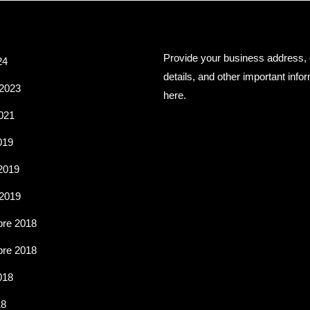
Archives
Business Info
Provide your business address, 
24
details, and other important info
 2023
here.
021
2019
 2019
 2019
re 2018
re 2018
2018
18