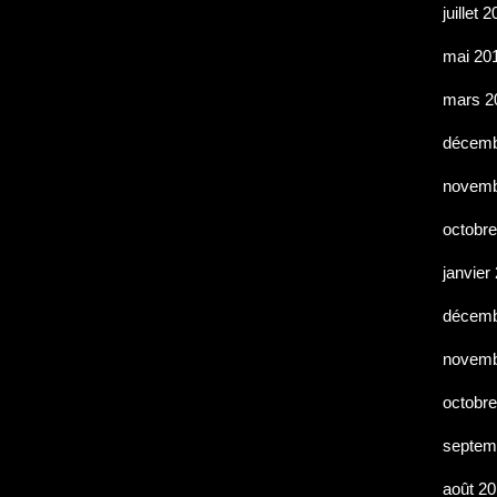
juillet 
mai 20
mars 2
décemb
novemb
octobr
janvier
décemb
novemb
octobr
septem
août 2