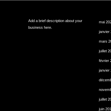
About Us
Les 
Add a brief description about your
mai 20
business here.
janvier
mars 2
juillet 
février
janvier
décemb
novemb
juillet 
juin 20