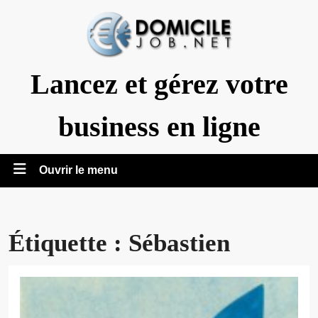
Aller
au
contenu
Lancez et gérez votre
business en ligne
Ouvrir
Ouvrir le menu
le
menu
Étiquette :
Sébastien