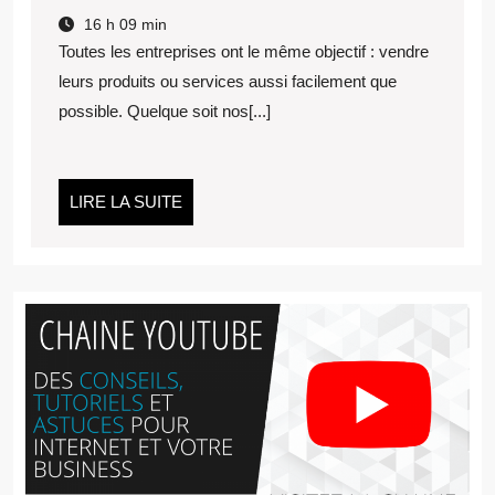
LANCER
16 h 09 min
SON
Toutes les entreprises ont le même objectif : vendre
PRODUIT
leurs produits ou services aussi facilement que
OU
possible. Quelque soit nos[...]
SERVICE
EN
SEULEMENT
11
LIRE
LIRE LA SUITE
JOURS
LA
?
SUITE