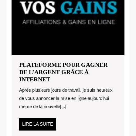
PLATEFORME POUR GAGNER
DE L’ARGENT GRÂCE À
PLATEFORME
INTERNET
POUR
Après plusieurs jours de travail, je suis heureux
GAGNER
de vous annoncer la mise en ligne aujourd’hui
DE
même de la nouvelle[...]
L’ARGENT
GRÂCE
À
LIRE
LIRE LA SUITE
INTERNET
LA