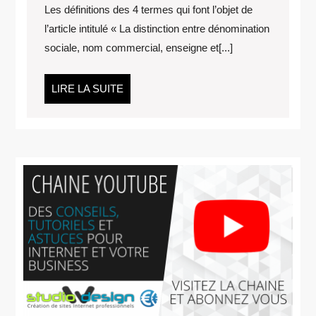
VOTRE
Les définitions des 4 termes qui font l’objet de
NOM
l’article intitulé « La distinction entre dénomination
OU
sociale, nom commercial, enseigne et[...]
VOTRE
MARQUE
LIRE
LIRE LA SUITE
LA
SUITE