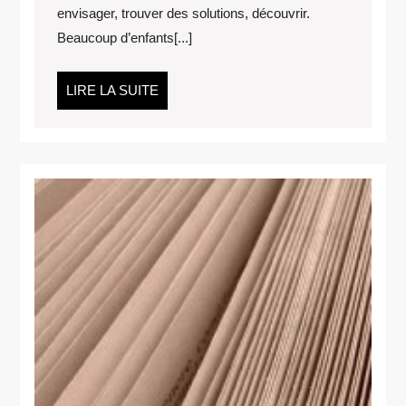
envisager, trouver des solutions, découvrir.
D’ESPRIT
Beaucoup d’enfants[...]
LIRE
LIRE LA SUITE
LA
SUITE