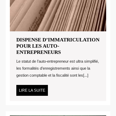
DISPENSE D’IMMATRICULATION
POUR LES AUTO-
DISPENSE
ENTREPRENEURS
D’IMMATRICULATIO
Le statut de l’auto-entrepreneur est ultra simplifié,
POUR
les formalités d’enregistrements ainsi que la
LES
gestion comptable et la fiscalité sont les[...]
AUTO-
ENTREPRENEURS
LIRE
LIRE LA SUITE
LA
SUITE