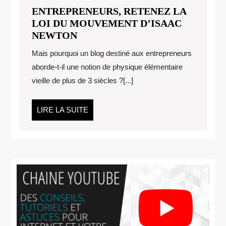
ENTREPRENEURS, RETENEZ LA
LOI DU MOUVEMENT D’ISAAC
ENTREPRENEURS,
NEWTON
RETENEZ
Mais pourquoi un blog destiné aux entrepreneurs
LA
aborde-t-il une notion de physique élémentaire
LOI
vieille de plus de 3 siècles ?[...]
DU
MOUVEMENT
D’ISAAC
LIRE
LIRE LA SUITE
NEWTON
LA
SUITE